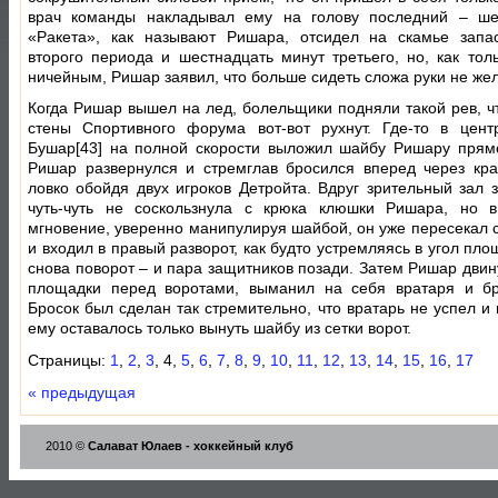
врач команды накладывал ему на голову последний – ше
«Ракета», как называют Ришара, отсидел на скамье запа
второго периода и шестнадцать минут третьего, но, как толь
ничейным, Ришар заявил, что больше сидеть сложа руки не жел
Когда Ришар вышел на лед, болельщики подняли такой рев, чт
стены Спортивного форума вот-вот рухнут. Где-то в цен
Бушар[43] на полной скорости выложил шайбу Ришару прям
Ришар развернулся и стремглав бросился вперед через кр
ловко обойдя двух игроков Детройта. Вдруг зрительный зал 
чуть-чуть не соскользнула с крюка клюшки Ришара, но 
мгновение, уверенно манипулируя шайбой, он уже пересекал
и входил в правый разворот, как будто устремляясь в угол пло
снова поворот – и пара защитников позади. Затем Ришар двин
площадки перед воротами, выманил на себя вратаря и бр
Бросок был сделан так стремительно, что вратарь не успел и
ему оставалось только вынуть шайбу из сетки ворот.
Страницы:
1
,
2
,
3
, 4,
5
,
6
,
7
,
8
,
9
,
10
,
11
,
12
,
13
,
14
,
15
,
16
,
17
« предыдущая
2010 ©
Салават Юлаев - хоккейный клуб