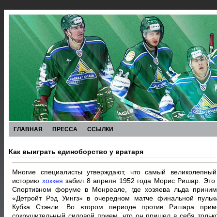
ГЛАВНАЯ
ПРЕССА
ССЫЛКИ
Как выиграть единоборство у вратаря
Многие специалисты утверждают, что самый великолепный
историю
хоккея
забил 8 апреля 1952 года Морис Ришар. Это
Спортивном форуме в Монреале, где хозяева льда приним
«Детройт Рэд Уингз» в очередном матче финальной пульк
Кубка Стэнли. Во втором периоде против Ришара прим
сокрушительный силовой прием, что он пришел в себя только 