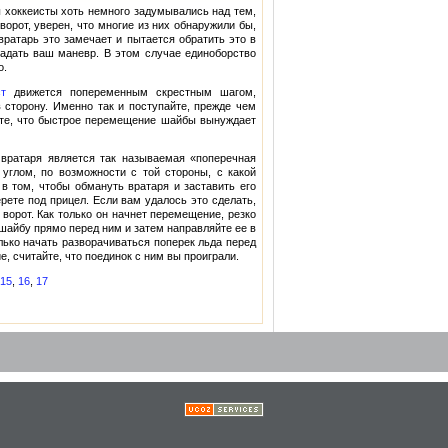
 хоккеисты хоть немного задумывались над тем,
ворот, уверен, что многие из них обнаружили бы,
ратарь это замечает и пытается обратить это в
гадать ваш маневр. В этом случае единоборство
о.
т
движется попеременным скрестным шагом,
 сторону. Именно так и поступайте, прежде чем
айте, что быстрое перемещение шайбы вынуждает
вратаря является так называемая «поперечная
 углом, по возможности с той стороны, с какой
в том, чтобы обмануть вратаря и заставить его
ерете под прицел. Если вам удалось это сделать,
 ворот. Как только он начнет перемещение, резко
шайбу прямо перед ним и затем направляйте ее в
лько начать разворачиваться поперек льда перед
е, считайте, что поединок с ним вы проиграли.
15
,
16
,
17