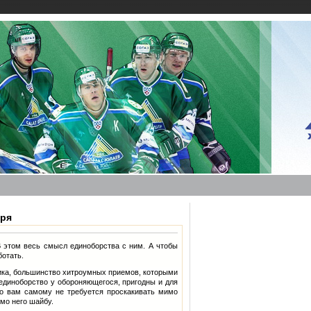
аря
В этом весь смысл единоборства с ним. А чтобы
ботать.
ника, большинство хитроумных приемов, которыми
единоборство у обороняющегося, пригодны и для
то вам самому не требуется проскакивать мимо
имо него шайбу.