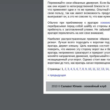
Перемежайте свои обманные движения. Если бы
как они играют в непосредственной близости от 
что применяют одни и те же приемы. Опытный в
свою пользу, так как имеет возможность преду
выигрывает он, а это не совсем то, что вам нужн
Обычно при приближении к вратарю
хоккеис
перебрасывая перед собой шайбу из стороны в
прибегнуть к заготовленной уловке. Не забыв
вратаря переключить на нее свое внимание.
Наиболее распространенным приемом обмана 
резка». Лучше всего подходить к воротам под
вратарь держит клюшку. Цель маневра состоит 
поверить, что именно эту сторону ворот вы и б
вратарь непременно среагирует и прикроет угол
меняйте направление движения, пробрасывайте 
незащищенный угол ворот. Однако стоит вам то
воротами до того, как вратарь начал перемещени
Страницы: 1,
2
,
3
,
4
,
5
,
6
,
7
,
8
,
9
,
10
,
11
,
12
,
13
,
14
,
« предыдущая
2010 ©
Салават Юлаев - хоккейный клуб