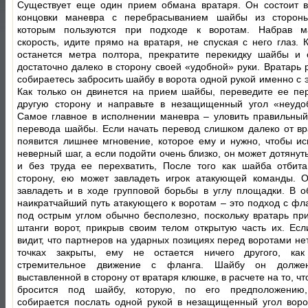
Существует еще один прием обмана вратаря. Он состоит 
концовки маневра с перебрасыванием шайбы из стороны
которым пользуются при подходе к воротам. Набрав м
скорость, идите прямо на вратаря, не спуская с него глаз. 
останется метра полтора, прекратите перекидку шайбы и 
достаточно далеко в сторону своей «удобной» руки. Вратарь 
собираетесь забросить шайбу в ворота одной рукой именно с 
Как только он двинется на прием шайбы, переведите ее пе
другую сторону и направьте в незащищенный угол «неудо
Самое главное в исполнении маневра – уловить правильны
перевода шайбы. Если начать перевод слишком далеко от вра
появится лишнее мгновение, которое ему и нужно, чтобы ис
неверный шаг, а если подойти очень близко, он может дотяну
и без труда ее перехватить, После того как шайба отбит
сторону, ею может завладеть игрок атакующей команды. 
завладеть и в ходе групповой борьбы в углу площадки. В о
наикратчайший путь атакующего к воротам – это подход с фла
под острым углом обычно бесполезно, поскольку вратарь при
штанги ворот, прикрыв своим телом открытую часть их. Ес
видит, что партнеров на ударных позициях перед воротами нет
точках закрыты, ему не остается ничего другого, как
стремительное движение с фланга. Шайбу он долже
выставленной в сторону от вратаря клюшке, в расчете на то, чт
бросится под шайбу, которую, по его предположению
собирается послать одной рукой в незащищенный угол ворот