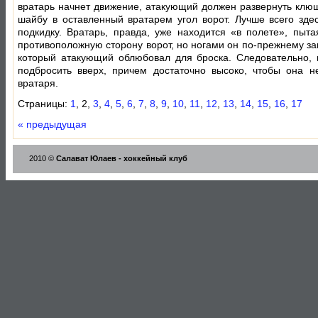
вратарь начнет движение, атакующий должен развернуть клюш
шайбу в оставленный вратарем угол ворот. Лучше всего зде
подкидку. Вратарь, правда, уже находится «в полете», пыта
противоположную сторону ворот, но ногами он по-прежнему за
который атакующий облюбовал для броска. Следовательно,
подбросить вверх, причем достаточно высоко, чтобы она н
вратаря.
Страницы:
1
, 2,
3
,
4
,
5
,
6
,
7
,
8
,
9
,
10
,
11
,
12
,
13
,
14
,
15
,
16
,
17
« предыдущая
2010 ©
Салават Юлаев - хоккейный клуб