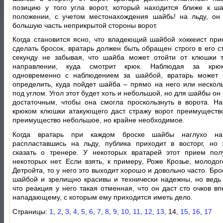
позицию у того угла ворот, который находится ближе к ш
положении, с учетом местонахождения шайбь! на льду, он
большую часть неприкрытой стороны ворот.
Когда становится ясно, что владеющий шайбой хоккеист пр
сделать бросок, вратарь должен быть обращен строго в его с
секунду не забывая, что шайба может отойти от клюшки 
направлении, куда смотрит крюк. Наблюдая за крю
одновременно с наблюдением за шайбой, вратарь может 
определить, куда пойдет шайба – прямо на него или несколь
под углом. Угол этот будет хоть и небольшой, но для шайбы он
достаточным, чтобы она смогла проскользнуть в ворота. Н
крюком клюшки атакующего даст стражу ворот преимуществ
преимущество небольшое, но крайне необходимое.
Когда вратарь при каждом броске шайбы наглухо на
распластавшись на льду, публика приходит в восторг, но 
сказать о тренере. У некоторых вратарей этот прием пол
некоторых нет. Если взять, к примеру, Роже Крозье, молодог
Детройта, то у него это выходит хорошо и довольно часто. Бро
шайбой и зрелищно красивы и технически надежны, но ведь 
что реакция у него такая отменная, что он даст сто очков в
нападающему, с которым ему приходится иметь дело.
Страницы:
1
,
2
,
3
,
4
,
5
,
6
,
7
,
8
,
9
,
10
,
11
,
12
,
13
, 14,
15
,
16
,
17