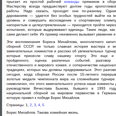
прыгает из простой рабочей
команды
прямиком в сборн
Мастерству всегда предшествуют долгие годы кропотливо
работы. Надо сказать, проходят они по-разному. Од
дарованиям — удается без особых трудностей выйти на м
уровень и совершить восхождение к спортивному олимп
напористым и целеустремленным — приходится пройти чере
испытания, которые выдерживают единицы. Такие люди, как
сами делают себя. Их пример неизменно вызывает уважение и
Эти воспоминания Бориса Михайлова, многолетнего капи
сборной СССР, не только славная история мастера и мн
замечательных хоккеистов и рассказ об увлекательных турнир
которые принесли славу нашему спорту. Это еще и 
пройденного, оценка различных событий, разговор 
отечественного и мирового хоккея, о соперничестве национал
традициях, которых мы должны придерживаться. Этот разгово
сегодня, когда сборная России после 15-летнего переры
золотые медали чемпионата мира на сложнейшем турнире 
символично, что этого замечательного успеха наши хоккеисты
руководством Вячеслава Быкова, бывшего в 1993 год
национальной сборной на мировом первенстве в Германи
которую привел к победе Борис Михайлов.
Страницы: 1,
2
,
3
,
4
,
5
Борис Михайлов. Такова хоккейная жизнь.