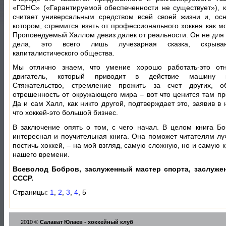
«ГОНС» («Гарантируемой обеспеченности не существует»), 
считает универсальным средством всей своей жизни и, ос
котором, стремится взять от профессионального хоккея как м
Проповедуемый Халлом девиз далек от реальности. Он не для 
дела, это всего лишь лучезарная сказка, скрыв
капиталистического общества.
Мы отлично знаем, что умение хорошо работать-это от
двигатель, который приводит в действие машину ка
Стяжательство, стремление прожить за счет других, об
отрешенность от окружающего мира – вот что ценится там пр
Да и сам Халл, как никто другой, подтверждает это, заявив в 
что хоккей-это большой бизнес.
В заключение опять о том, с чего начал. В целом книга Б
интересная и поучительная книга. Она поможет читателям лу
постичь хоккей, – на мой взгляд, самую сложную, но и самую 
нашего времени.
Всеволод Бобров, заслуженный мастер спорта, заслуж
СССР.
Страницы:
1
,
2
,
3
,
4
, 5
2010 ©
Салават Юлаев - хоккейный клуб