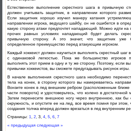
Естественное выполнение скрестного шага в привычную ст
должен учитывать защитник, в направлении которого развив
Если защитник хорошо изучил манеру катания устремляющ
направлении игрока, ведущего шайбу, он не ошибется в опред
какую сторону атаки предпочтет нападающий. Можно идти на п
прочих равных условиях нападающий будет делать скре
привычную сторону. А это значит, что защитник уже 
определенное преимущество перед атакующим игроком.
Каждый хоккеист должен научиться выполнять скрестный шаг в
с одинаковой легкостью. Пока же большинство игроков п
выполнять этот прием в одну и ту же сторону. Поэтому, если вы
привычки хоккеистов, вы сможете предугадывать рисунок игры.
В начале выполнения скрестного шага необходимо перенест
тела на конек, в сторону которого вы намереваетесь направи
Вонзите конек в лед внешним ребром (расположенным ближе 
части поворота) и удостоверьтесь, что колено в достаточной 
Затем перенесите внешнюю ногу через внутреннюю, как бы
окружность, и опустите ее на лед, все время помня при этом, 
создания толчка вперед должен врезаться в лед внутренним р
Страницы:
1
,
2
, 3,
4
,
5
,
6
,
7
« предыдущая
следующая »