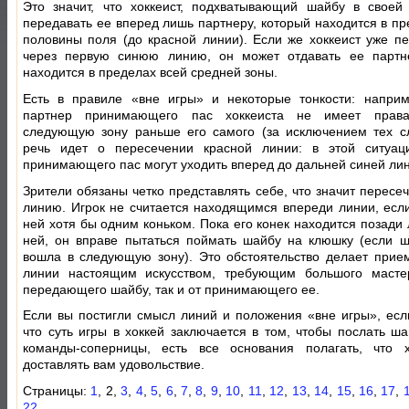
Это значит, что хоккеист, подхватывающий шайбу в своей
передавать ее вперед лишь партнеру, который находится в пр
половины поля (до красной линии). Если же хоккеист уже п
через первую синюю линию, он может отдавать ее партне
находится в пределах всей средней зоны.
Есть в правиле «вне игры» и некоторые тонкости: напри
партнер принимающего пас хоккеиста не имеет прав
следующую зону раньше его самого (за исключением тех сл
речь идет о пересечении красной линии: в этой ситуац
принимающего пас могут уходить вперед до дальней синей лин
Зрители обязаны четко представлять себе, что значит пересе
линию. Игрок не считается находящимся впереди линии, если
ней хотя бы одним коньком. Пока его конек находится позади
ней, он вправе пытаться поймать шайбу на клюшку (если 
вошла в следующую зону). Это обстоятельство делает прие
линии настоящим искусством, требующим большого мастер
передающего шайбу, так и от принимающего ее.
Если вы постигли смысл линий и положения «вне игры», есл
что суть игры в хоккей заключается в том, чтобы послать ша
команды-соперницы, есть все основания полагать, что х
доставлять вам удовольствие.
Страницы:
1
, 2,
3
,
4
,
5
,
6
,
7
,
8
,
9
,
10
,
11
,
12
,
13
,
14
,
15
,
16
,
17
,
22