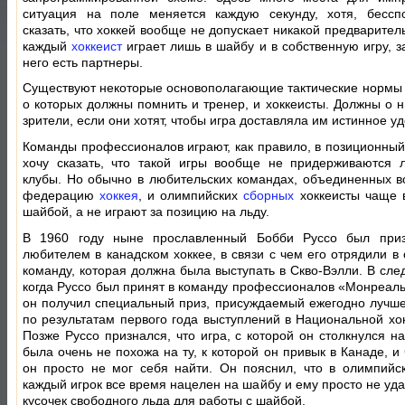
ситуация на поле меняется каждую секунду, хотя, бессп
сказать, что хоккей вообще не допускает никакой предварите
каждый
хоккеист
играет лишь в шайбу и в собственную игру, з
него есть партнеры.
Существуют некоторые основополагающие тактические нормы и
о которых должны помнить и тренер, и хоккеисты. Должны о н
зрители, если они хотят, чтобы игра доставляла им истинное у
Команды профессионалов играют, как правило, в позиционный 
хочу сказать, что такой игры вообще не придерживаются 
клубы. Но обычно в любительских командах, объединенных 
федерацию
хоккея
, и олимпийских
сборных
хоккеисты чаще в
шайбой, а не играют за позицию на льду.
В 1960 году ныне прославленный Бобби Руссо был при
любителем в канадском хоккее, в связи с чем его отрядили в
команду, которая должна была выступать в Скво-Вэлли. В сле
когда Руссо был принят в команду профессионалов «Монреаль
он получил специальный приз, присуждаемый ежегодно лучше
по результатам первого года выступлений в Национальной хок
Позже Руссо признался, что игра, с которой он столкнулся н
была очень не похожа на ту, к которой он привык в Канаде, и
он просто не мог себя найти. Он пояснил, что в олимпийс
каждый игрок все время нацелен на шайбу и ему просто не уд
кусочек свободного льда для работы с шайбой.