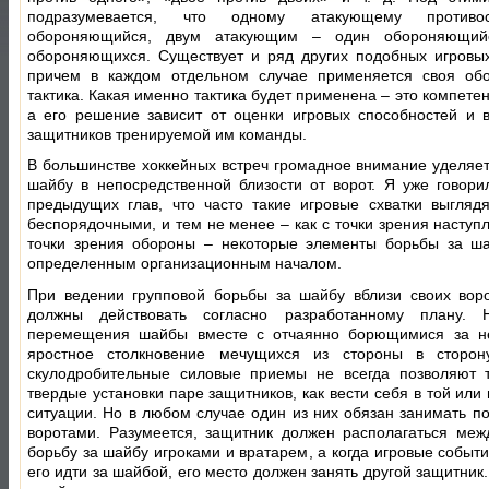
подразумевается, что одному атакующему противо
обороняющийся, двум атакующим – один обороняющий
обороняющихся. Существует и ряд других подобных игровы
причем в каждом отдельном случае применяется своя обо
тактика. Какая именно тактика будет применена – это компете
а его решение зависит от оценки игровых способностей и 
защитников тренируемой им команды.
В большинстве хоккейных встреч громадное внимание уделяет
шайбу в непосредственной близости от ворот. Я уже говори
предыдущих глав, что часто такие игровые схватки выгляд
беспорядочными, и тем не менее – как с точки зрения наступл
точки зрения обороны – некоторые элементы борьбы за ш
определенным организационным началом.
При ведении групповой борьбы за шайбу вблизи своих вор
должны действовать согласно разработанному плану. 
перемещения шайбы вместе с отчаянно борющимися за не
яростное столкновение мечущихся из стороны в сторо
скулодробительные силовые приемы не всегда позволяют 
твердые установки паре защитников, как вести себя в той или
ситуации. Но в любом случае один из них обязан занимать п
воротами. Разумеется, защитник должен располагаться ме
борьбу за шайбу игроками и вратарем, а когда игровые событ
его идти за шайбой, его место должен занять другой защитник