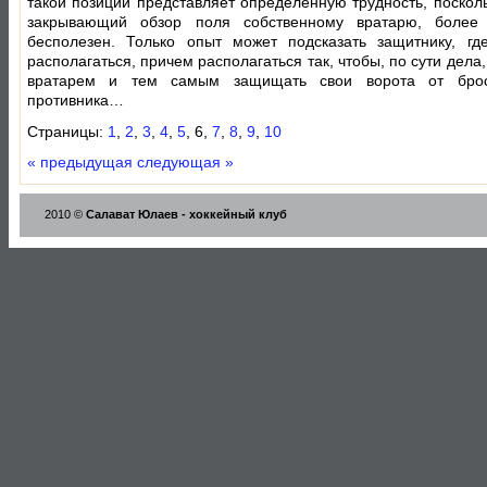
такой позиции представляет определенную трудность, посколь
закрывающий обзор поля собственному вратарю, более
бесполезен. Только опыт может подсказать защитнику, г
располагаться, причем располагаться так, чтобы, по сути дела
вратарем и тем самым защищать свои ворота от брос
противника…
Страницы:
1
,
2
,
3
,
4
,
5
, 6,
7
,
8
,
9
,
10
« предыдущая
следующая »
2010 ©
Салават Юлаев - хоккейный клуб