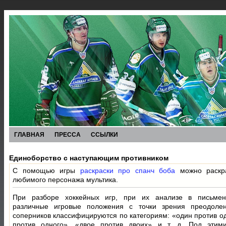
ГЛАВНАЯ
ПРЕССА
ССЫЛКИ
Единоборство с наступающим противником
С помощью игры
раскраски про спанч боба
можно раскра
любимого персонажа мультика.
При разборе хоккейных игр, при их анализе в письмен
различные игровые положения с точки зрения преодоле
соперников классифицируются по категориям: «один против од
против одного», «двое против двоих» и т. д. Под этим