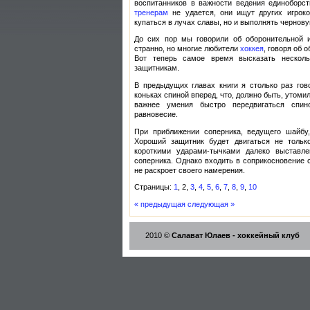
воспитанников в важности ведения единоборс
тренерам
не удается, они ищут других игроко
купаться в лучах славы, но и выполнять чернову
До сих пор мы говорили об оборонительной 
странно, но многие любители
хоккея
, говоря об 
Вот теперь самое время высказать нескол
защитникам.
В предыдущих главах книги я столько раз гов
коньках спиной вперед, что, должно быть, утомил
важнее умения быстро передвигаться спин
равновесие.
При приближении соперника, ведущего шайбу
Хороший защитник будет двигаться не тольк
короткими ударами-тычками далеко выстав
соперника. Однако входить в соприкосновение 
не раскроет своего намерения.
Страницы:
1
, 2,
3
,
4
,
5
,
6
,
7
,
8
,
9
,
10
« предыдущая
следующая »
2010 ©
Салават Юлаев - хоккейный клуб