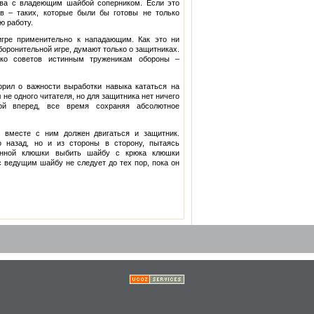
тва с владеющим шайбой соперником. Если это
в – таких, которые были бы готовы не только
ю работу.
игре применительно к нападающим. Как это ни
оборонительной игре, думают только о защитниках.
ько советов истинным труженикам обороны –
орил о важности выработки навыка кататься на
 не одного читателя, но для защитника нет ничего
ой вперед, все время сохраняя абсолютное
, вместе с ним должен двигаться и защитник.
о назад, но и из стороны в сторону, пытаясь
ленной клюшки выбить шайбу с крюка клюшки
с ведущим шайбу не следует до тех пор, пока он