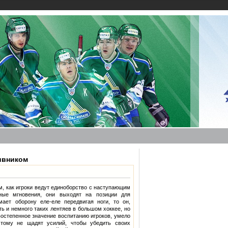
ивником
м, как игроки ведут единоборство с наступающим
нные мгновения, они выходят на позиции для
мает оборону еле-еле передвигая ноги, то он,
ть и немного таких лентяев в большом хоккее, но
востепенное значение воспитанию игроков, умело
этому не щадят усилий, чтобы убедить своих